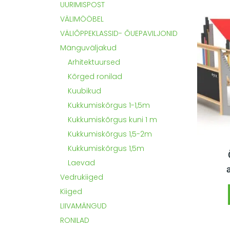
UURIMISPOST
VÄLIMÖÖBEL
VÄLIÕPPEKLASSID- ÕUEPAVILJONID
Mänguväljakud
Arhitektuursed
Kõrged ronilad
Kuubikud
Kukkumiskõrgus 1-1,5m
Kukkumiskõrgus kuni 1 m
Kukkumiskõrgus 1,5-2m
Kukkumiskõrgus 1,5m
Laevad
Vedrukiiged
Kiiged
LIIVAMÄNGUD
RONILAD