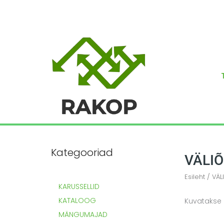
Skip
to
content
Kategooriad
VÄLIÕ
Esileht
/ VÄL
KARUSSELLID
KATALOOG
Kuvatakse 
MÄNGUMAJAD