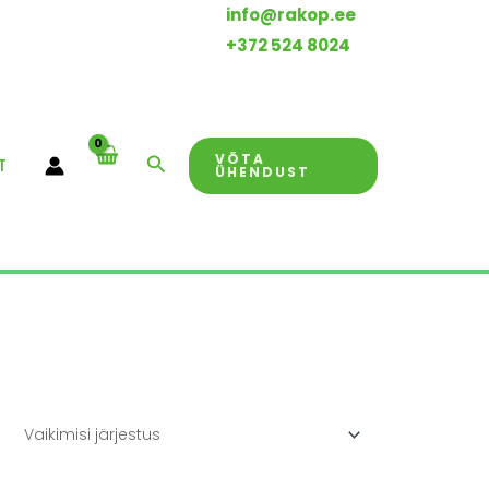
info@rakop.ee
+372 524 8024
VÕTA
Search
T
ÜHENDUST