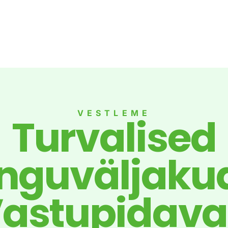
VESTLEME
Turvalised
guväljaku
astupidav