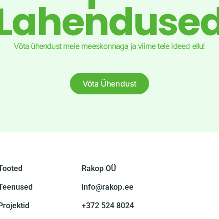
Lahenduse
Võta ühendust meie meeskonnaga ja viime teie ideed ellu!
Võta Ühendust
Tooted
Rakop OÜ
Teenused
info@rakop.ee
Projektid
+372 524 8024