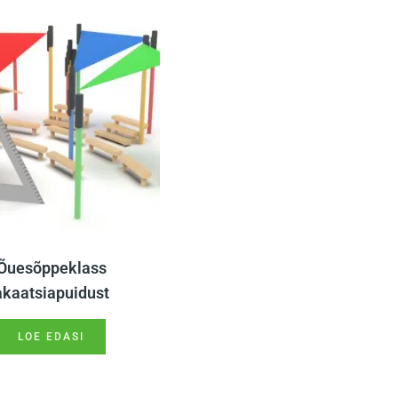
Õuesõppeklass
akaatsiapuidust
LOE EDASI