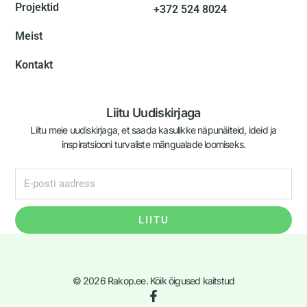
Projektid
+372 524 8024
Meist
Kontakt
Liitu Uudiskirjaga
Liitu meie uudiskirjaga, et saada kasulikke näpunäiteid, ideid ja
inspiratsiooni turvaliste mängualade loomiseks.
LIITU
© 2026 Rakop.ee. Kõik õigused kaitstud
F
a