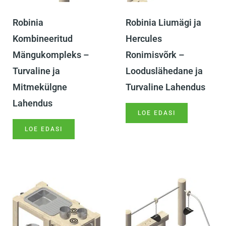
Robinia
Robinia Liumägi ja
Kombineeritud
Hercules
Mängukompleks –
Ronimisvõrk –
Turvaline ja
Looduslähedane ja
Mitmekülgne
Turvaline Lahendus
Lahendus
LOE EDASI
LOE EDASI