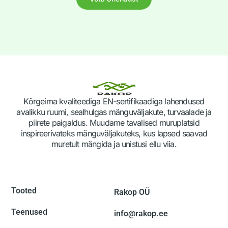
Kõrgeima kvaliteediga EN-sertifikaadiga lahendused
avalikku ruumi, sealhulgas mänguväljakute, turvaalade ja
piirete paigaldus. Muudame tavalised muruplatsid
inspireerivateks mänguväljakuteks, kus lapsed saavad
muretult mängida ja unistusi ellu viia.
Tooted
Rakop OÜ
Teenused
info@rakop.ee