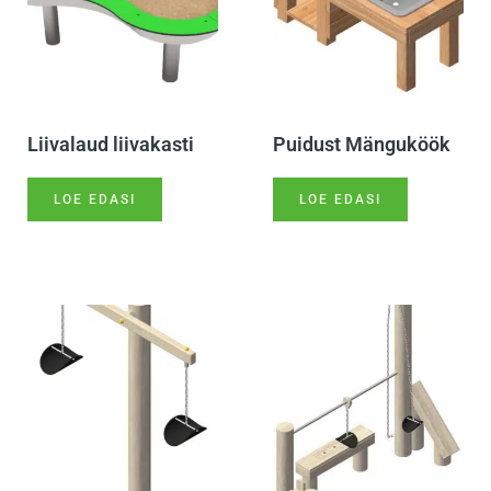
Liivalaud liivakasti
Puidust Mänguköök
LOE EDASI
LOE EDASI