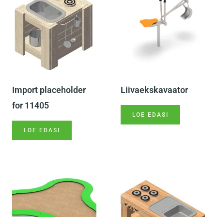
Import placeholder
Liivaekskavaator
for 11405
LOE EDASI
LOE EDASI