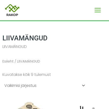
Skip
to
content
LIIVAMÄNGUD
LIIVAMÄNGUD
Esileht
/ LIIVAMÄNGUD
Kuvatakse kõik 9 tulemust