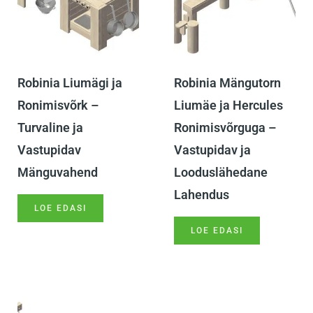
Robinia Liumägi ja
Robinia Mängutorn
Ronimisvõrk –
Liumäe ja Hercules
Turvaline ja
Ronimisvõrguga –
Vastupidav
Vastupidav ja
Mänguvahend
Looduslähedane
Lahendus
LOE EDASI
LOE EDASI