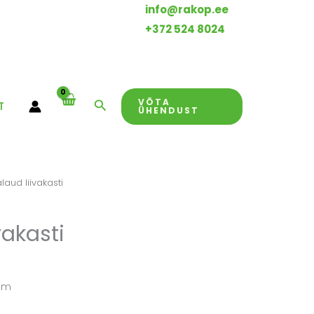
info@rakop.ee
+372 524 8024
VÕTA
Search
T
ÜHENDUST
alaud liivakasti
vakasti
6 m