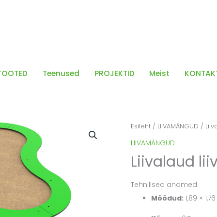
TOOTED
Teenused
PROJEKTID
Meist
KONTAK
Esileht
/
LIIVAMÄNGUD
/ Liiv
LIIVAMÄNGUD
Liivalaud lii
Tehnilised andmed
Mõõdud:
1,89 × 1,7