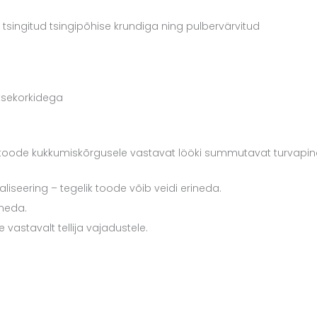
 tsingitud tsingipõhise krundiga ning pulbervärvitud
aitsekorkidega
ab toode kukkumiskõrgusele vastavat lööki summutavat turvapin
aliseering – tegelik toode võib veidi erineda.
ineda.
astavalt tellija vajadustele.