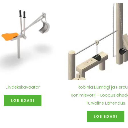
Liivaekskavaator
Robinia Liumägi ja Hercu
Ronimisvõrk – Looduslähed
LOE EDASI
Turvaline Lahendus
LOE EDASI