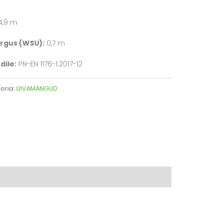
4,9 m
rgus (WSU):
0,7 m
dile:
PN-EN 1176-1:2017-12
oria:
LIIVAMÄNGUD