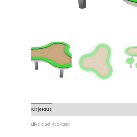
Kirjeldus
Arvustused (0)
Liivalaud liivakasti