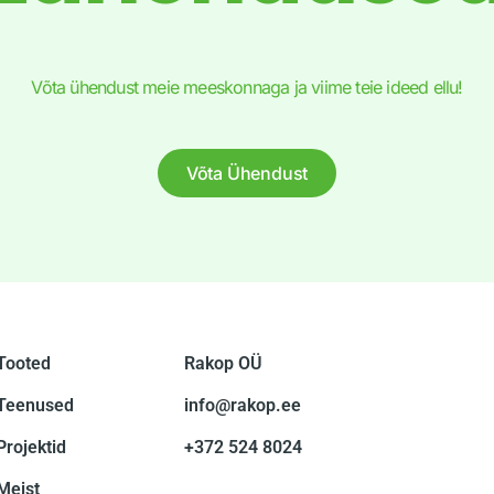
Võta ühendust meie meeskonnaga ja viime teie ideed ellu!
Võta Ühendust
Tooted
Rakop OÜ
Teenused
info@rakop.ee
Projektid
+372 524 8024
Meist