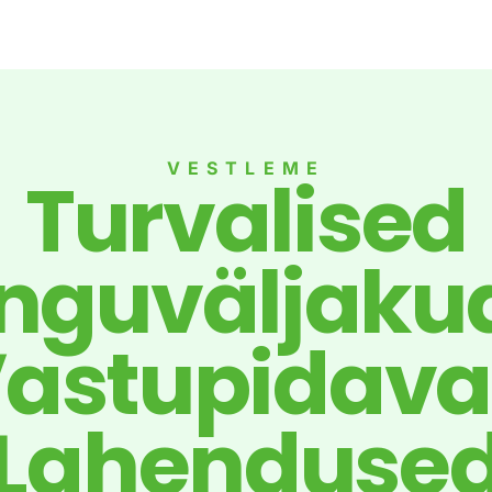
VESTLEME
Turvalised
guväljaku
astupidav
Lahenduse