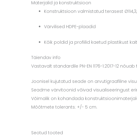
Materjalid ja konstruktsioon
Konstruktsioon valmistatud terasest Ø114,3,
Värvilised HDPE-plaadid
Kõik poldid ja profiilid kaetud plastikust k
Täiendav info
Vastavalt standardile PN-EN 1176-1:2017-12 nõu
Joonisel kujutatud seade on arvutigraafiline visu
Seadme värvitoonid võivad visualiseeringust er
Võimalik on kohandada konstruktsioonimaterjale v
Mõõtmete tolerants: +/- 5 cm.
Seotud tooted