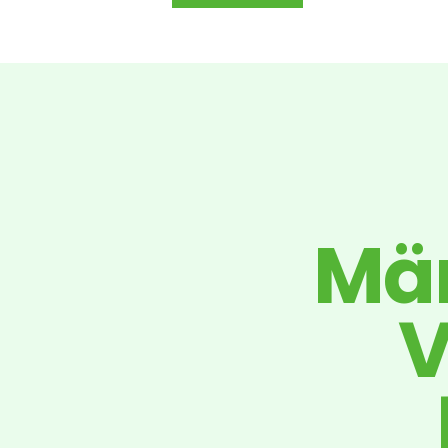
Män
V