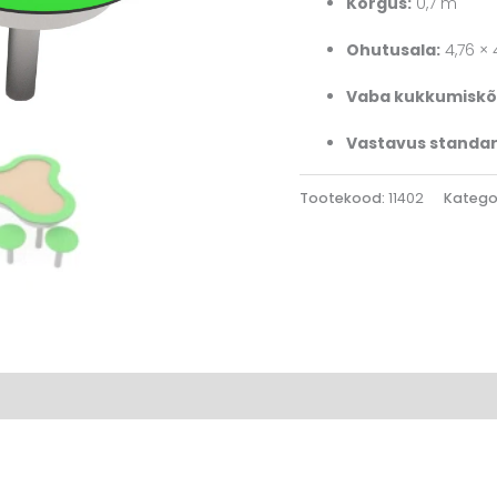
Kõrgus:
0,7 m
Ohutusala:
4,76 × 
Vaba kukkumiskõ
Vastavus standar
Tootekood:
11402
Katego