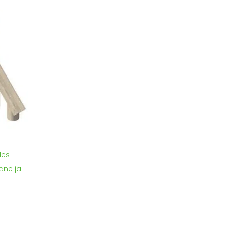
les
ane ja