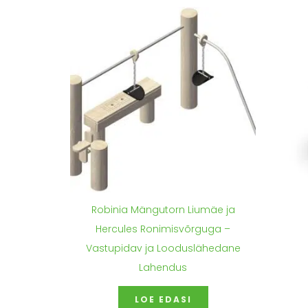
Robinia Mängutorn Liumäe ja
Hercules Ronimisvõrguga –
Vastupidav ja Looduslähedane
Lahendus
LOE EDASI