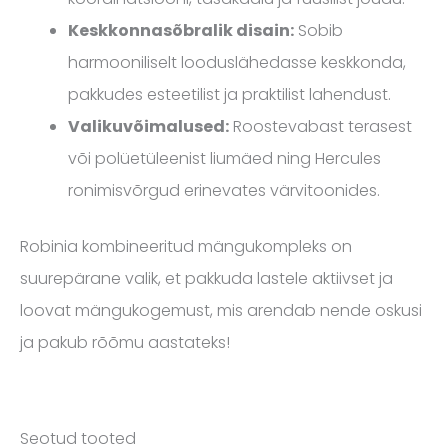
Keskkonnasõbralik disain:
Sobib
harmooniliselt looduslähedasse keskkonda,
pakkudes esteetilist ja praktilist lahendust.
Valikuvõimalused:
Roostevabast terasest
või polüetüleenist liumäed ning Hercules
ronimisvõrgud erinevates värvitoonides.
Robinia kombineeritud mängukompleks on
suurepärane valik, et pakkuda lastele aktiivset ja
loovat mängukogemust, mis arendab nende oskusi
ja pakub rõõmu aastateks!
Seotud tooted