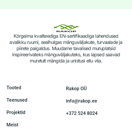
Kõrgeima kvaliteediga EN-sertifikaadiga lahendused
avalikku ruumi, sealhulgas mänguväljakute, turvaalade ja
piirete paigaldus. Muudame tavalised muruplatsid
inspireerivateks mänguväljakuteks, kus lapsed saavad
muretult mängida ja unistusi ellu viia.
Tooted
Rakop OÜ
Teenused
info@rakop.ee
Projektid
+372 524 8024
Meist