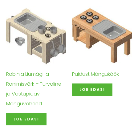
Robinia Liumägi ja
Puidust Mänguköök
Ronimisvõrk – Turvaline
LOE EDASI
ja Vastupidav
Mänguvahend
LOE EDASI