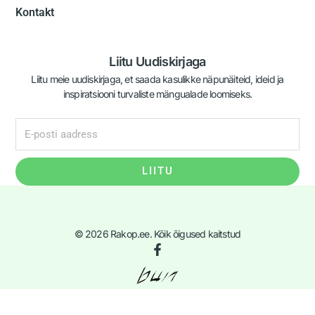
Kontakt
Liitu Uudiskirjaga
Liitu meie uudiskirjaga, et saada kasulikke näpunäiteid, ideid ja
inspiratsiooni turvaliste mängualade loomiseks.
LIITU
© 2026 Rakop.ee. Kõik õigused kaitstud
F
a
c
e
b
o