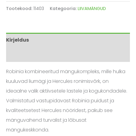
Tootekood:
11403
Kategooria:
LIIVAMÄNGUD
Kirjeldus
Arvustused (0)
Robinia kombineeritud mängukompleks, mille hulka
kuuluvad liumägi ja Hercules ronimisvõrk, on
ideaalne valik aktiivsetele lastele ja kogukondadele.
Valmistatud vastupidavast Robinia puidust ja
kvaliteetsetest Hercules nööridest, pakub see
mänguvahend turvalist ja lõbusat
mängukeskkonda.