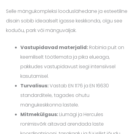
Selle mängukompleksi looduslähedane ja esteetiline
disain sobib ideaalselt igasse keskkonda, olgu see
koduõu, park või mänguväljak.
Vastupidavad materjalid:
Robinia puit on
keemiliselt töötlemata ja pika elueaga,
pakkudes vastupidavust isegi intensiivsel
kasutamisel.
Turvalisus:
Vastab EN 1176 ja EN 16630
standarditele, tagades ohutu
mängukeskkonna lastele.
Mitmekülgsus:
Liumägi ja Hercules
ronimisvõrk aitavad arendada laste
koordinatsiooni, tasakaalu ja füüsilist jõudu.