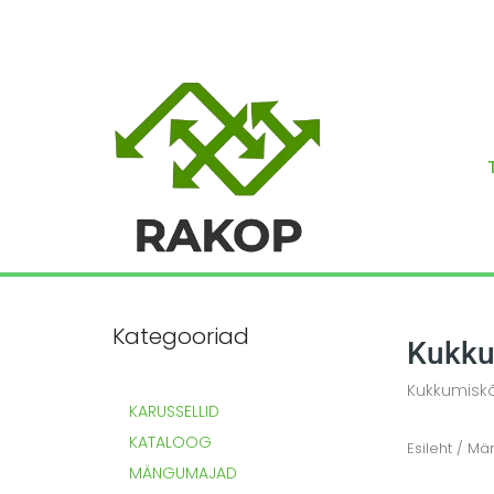
Skip
to
content
Kategooriad
Kukku
Kukkumiskõ
KARUSSELLID
KATALOOG
Esileht
/
Män
MÄNGUMAJAD