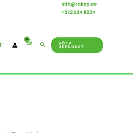
info@rakop.ee
+372 524 8024
VÕTA
Search
T
ÜHENDUST