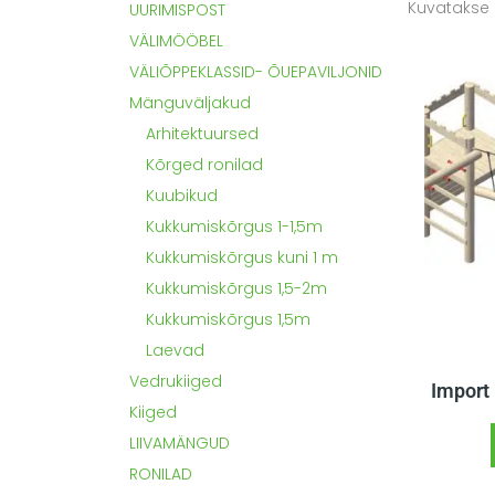
Kuvatakse 
UURIMISPOST
VÄLIMÖÖBEL
VÄLIÕPPEKLASSID- ÕUEPAVILJONID
Mänguväljakud
Arhitektuursed
Kõrged ronilad
Kuubikud
Kukkumiskõrgus 1-1,5m
Kukkumiskõrgus kuni 1 m
Kukkumiskõrgus 1,5-2m
Kukkumiskõrgus 1,5m
Laevad
Vedrukiiged
Import 
Kiiged
LIIVAMÄNGUD
RONILAD