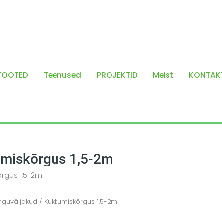
TOOTED
Teenused
PROJEKTID
Meist
KONTAK
miskõrgus 1,5-2m
rgus 1,5-2m
guväljakud
/ Kukkumiskõrgus 1,5-2m