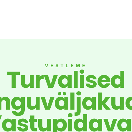
VESTLEME
Turvalised
guväljaku
astupidav