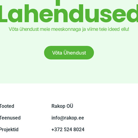
Lahenduse
Võta ühendust meie meeskonnaga ja viime teie ideed ellu!
Võta Ühendust
Tooted
Rakop OÜ
Teenused
info@rakop.ee
Projektid
+372 524 8024