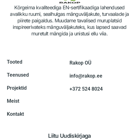
Kõrgeima kvaliteediga EN-sertifikaadiga lahendused
avalikku ruumi, sealhulgas mänguväljakute, turvaalade ja
piirete paigaldus. Muudame tavalised muruplatsid
inspireerivateks mänguväljakuteks, kus lapsed saavad
muretult mängida ja unistusi ellu viia.
Tooted
Rakop OÜ
Teenused
info@rakop.ee
Projektid
+372 524 8024
Meist
Kontakt
Liitu Uudiskirjaga