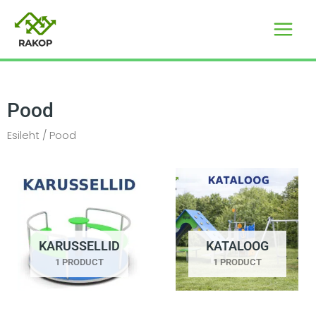
Skip
to
content
Pood
Esileht
/ Pood
KARUSSELLID
KATALOOG
1 PRODUCT
1 PRODUCT