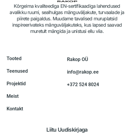
Kõrgeima kvaliteediga EN-sertifikaadiga lahendused
avalikku ruumi, sealhulgas mänguväljakute, turvaalade ja
piirete paigaldus. Muudame tavalised muruplatsid
inspireerivateks mänguväljakuteks, kus lapsed saavad
muretult mängida ja unistusi ellu viia.
Tooted
Rakop OÜ
Teenused
info@rakop.ee
Projektid
+372 524 8024
Meist
Kontakt
Liitu Uudiskirjaga