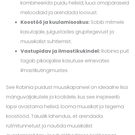
kombineerida puidu helisid, luua omapäraseid
meloodiaid ja arendada loovust.
Koostöö ja kuulamisoskus:
Sobib mitmele
kasutajale, julgustades grupitegevust ja
muusikalist suhtlemist.
Vastupidav ja ilmastikukindel:
Robinia puit
tagab pikaajalise kasutuse erinevates
ilmastikutingimustes.
See Robinia puidust muusikapaneel on ideaalne lisa
mänguväljakutele ja koolidele, kus see inspireerib
lapsi avastama helisid, looma muusikat ja tegema
koostööd. Täiuslik lahendus, et arendada
rütmitunnetust ja nautida muusikalist