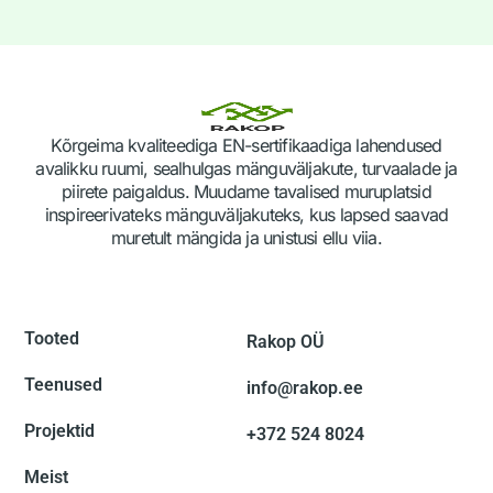
Kõrgeima kvaliteediga EN-sertifikaadiga lahendused
avalikku ruumi, sealhulgas mänguväljakute, turvaalade ja
piirete paigaldus. Muudame tavalised muruplatsid
inspireerivateks mänguväljakuteks, kus lapsed saavad
muretult mängida ja unistusi ellu viia.
Tooted
Rakop OÜ
Teenused
info@rakop.ee
Projektid
+372 524 8024
Meist