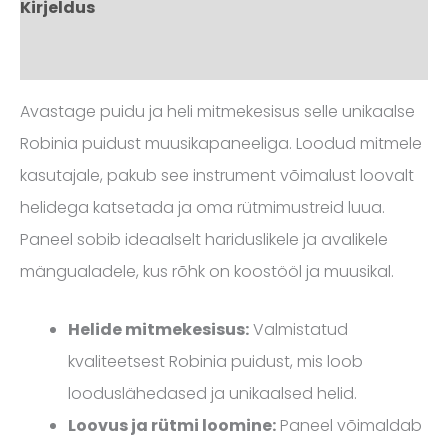
Kirjeldus
Arvustused (0)
Avastage puidu ja heli mitmekesisus selle unikaalse
Robinia puidust muusikapaneeliga. Loodud mitmele
kasutajale, pakub see instrument võimalust loovalt
helidega katsetada ja oma rütmimustreid luua.
Paneel sobib ideaalselt hariduslikele ja avalikele
mängualadele, kus rõhk on koostööl ja muusikal.
Helide mitmekesisus:
Valmistatud
kvaliteetsest Robinia puidust, mis loob
looduslähedased ja unikaalsed helid.
Loovus ja rütmi loomine:
Paneel võimaldab