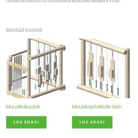
avastamisrõõmu looduslähedases keskkonnas.
Seotud tooted
Muusikakuubik
Muusikaplokkide Sein
LOE EDASI
LOE EDASI