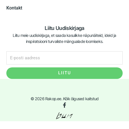
Kontakt
Liitu Uudiskirjaga
Liitu meie uudiskirjaga, et saada kasulikke näpunäiteid, ideid ja
inspiratsiooni turvaliste mängualade loomiseks.
LIITU
© 2026 Rakop.ee. Kõik õigused kaitstud
F
a
c
e
b