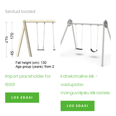
Seotud tooted
Import placeholder for
Kahekohaline kiik –
16501
vastupidav
mänguväljaku kiik lastele
LOE EDASI
LOE EDASI