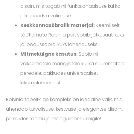
disain, mis tagab nii funktsionaalsuse kui ka
pilkupüüdva välimuse.
Keskkonnasõbralik materjal:
Keemiliselt
töötlemata Robinia puit sobib jätkusuutlikuks
ja loodussõbralikuks lahenduseks.
Mitmekülgne kasutus:
Sobib nii
väiksematele mängijatele kui ka suurematele
peredele, pakkudes universaalset
kiikumislahendust.
Robinia topeltkiige kompleks on ideaalne valik, mis
ühendab turvalisuse, kestvuse ja elegantse disaini,
pakkudes rõõmu ja mängurõõmu kõigile!