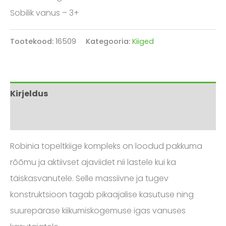
Sobilik vanus – 3+
Tootekood:
16509
Kategooria:
Kiiged
Kirjeldus
Arvustused (0)
Robinia topeltkiige kompleks on loodud pakkuma
rõõmu ja aktiivset ajaviidet nii lastele kui ka
täiskasvanutele. Selle massiivne ja tugev
konstruktsioon tagab pikaajalise kasutuse ning
suurepärase kiikumiskogemuse igas vanuses