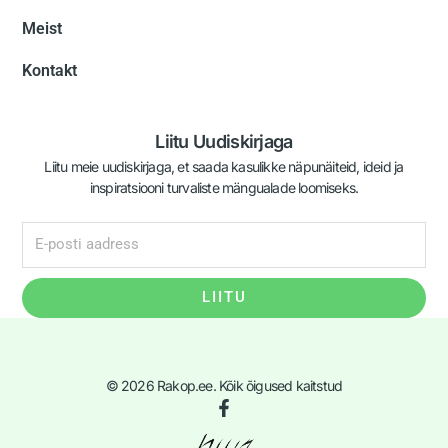
Meist
Kontakt
Liitu Uudiskirjaga
Liitu meie uudiskirjaga, et saada kasulikke näpunäiteid, ideid ja
inspiratsiooni turvaliste mängualade loomiseks.
LIITU
© 2026 Rakop.ee. Kõik õigused kaitstud
F
a
c