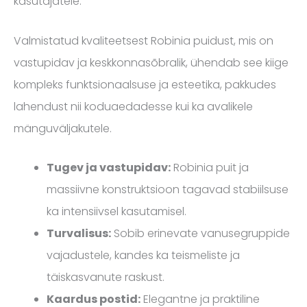
kasutajatele.
Valmistatud kvaliteetsest Robinia puidust, mis on
vastupidav ja keskkonnasõbralik, ühendab see kiige
kompleks funktsionaalsuse ja esteetika, pakkudes
lahendust nii koduaedadesse kui ka avalikele
mänguväljakutele.
Tugev ja vastupidav:
Robinia puit ja
massiivne konstruktsioon tagavad stabiilsuse
ka intensiivsel kasutamisel.
Turvalisus:
Sobib erinevate vanusegruppide
vajadustele, kandes ka teismeliste ja
täiskasvanute raskust.
Kaardus postid:
Elegantne ja praktiline