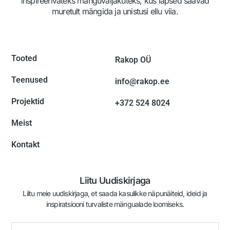
inspireerivateks mänguväljakuteks, kus lapsed saavad
muretult mängida ja unistusi ellu viia.
Tooted
Rakop OÜ
Teenused
info@rakop.ee
Projektid
+372 524 8024
Meist
Kontakt
Liitu Uudiskirjaga
Liitu meie uudiskirjaga, et saada kasulikke näpunäiteid, ideid ja
inspiratsiooni turvaliste mängualade loomiseks.