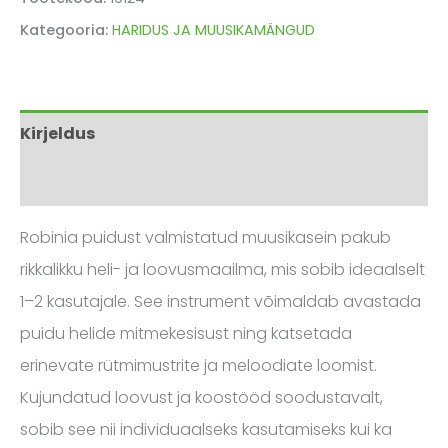
Kategooria:
HARIDUS JA MUUSIKAMÄNGUD
Kirjeldus
Arvustused (0)
Robinia puidust valmistatud muusikasein pakub
rikkalikku heli- ja loovusmaailma, mis sobib ideaalselt
1–2 kasutajale. See instrument võimaldab avastada
puidu helide mitmekesisust ning katsetada
erinevate rütmimustrite ja meloodiate loomist.
Kujundatud loovust ja koostööd soodustavalt,
sobib see nii individuaalseks kasutamiseks kui ka