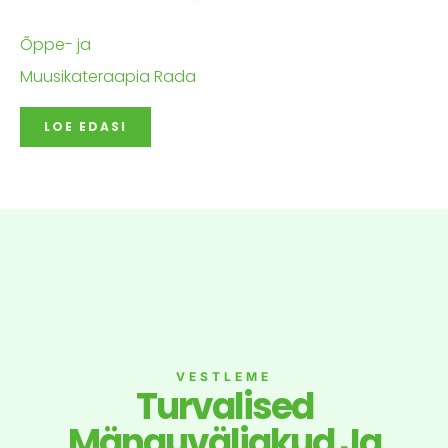
Õppe- ja
Muusikateraapia Rada
LOE EDASI
VESTLEME
Turvalised
Mänguväljakud Ja