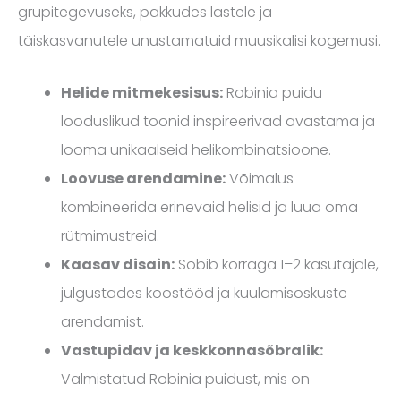
grupitegevuseks, pakkudes lastele ja
täiskasvanutele unustamatuid muusikalisi kogemusi.
Helide mitmekesisus:
Robinia puidu
looduslikud toonid inspireerivad avastama ja
looma unikaalseid helikombinatsioone.
Loovuse arendamine:
Võimalus
kombineerida erinevaid helisid ja luua oma
rütmimustreid.
Kaasav disain:
Sobib korraga 1–2 kasutajale,
julgustades koostööd ja kuulamisoskuste
arendamist.
Vastupidav ja keskkonnasõbralik:
Valmistatud Robinia puidust, mis on