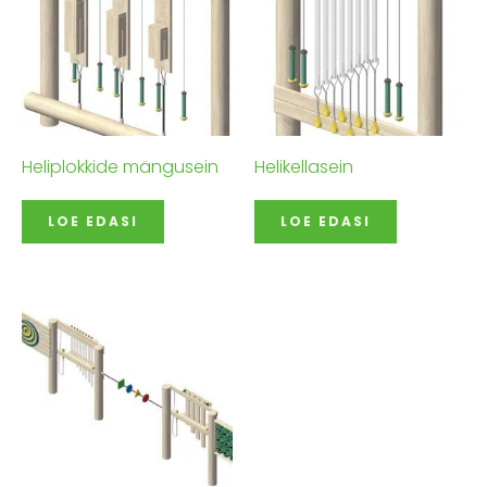
Heliplokkide mängusein
Helikellasein
LOE EDASI
LOE EDASI