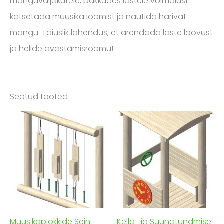
mänguväljakutele, pakkudes lastele võimalust
katsetada muusika loomist ja nautida harivat
mängu. Täiuslik lahendus, et arendada laste loovust
ja helide avastamisrõõmu!
Seotud tooted
Muusikaplokkide Sein
Kella- ja Suunatundmise