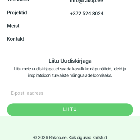
info@rakop.ee
Projektid
+372 524 8024
Meist
Kontakt
Liitu Uudiskirjaga
Liitu meie uudiskirjaga, et saada kasulikke näpunäiteid, ideid ja
inspiratsiooni turvaliste mängualade loomiseks.
LIITU
© 2026 Rakop.ee. Kõik õigused kaitstud