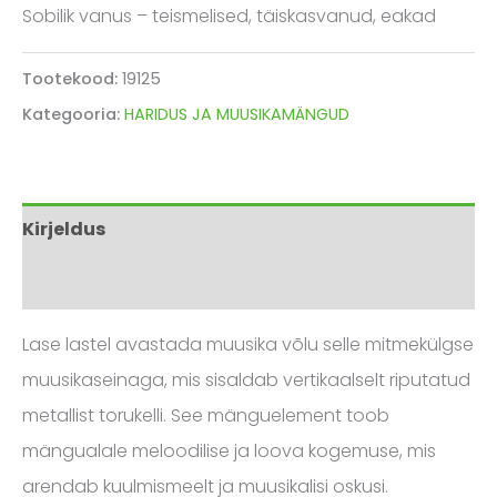
Sobilik vanus – teismelised, täiskasvanud, eakad
Tootekood:
19125
Kategooria:
HARIDUS JA MUUSIKAMÄNGUD
Kirjeldus
Arvustused (0)
Lase lastel avastada muusika võlu selle mitmekülgse
muusikaseinaga, mis sisaldab vertikaalselt riputatud
metallist torukelli. See mänguelement toob
mängualale meloodilise ja loova kogemuse, mis
arendab kuulmismeelt ja muusikalisi oskusi.