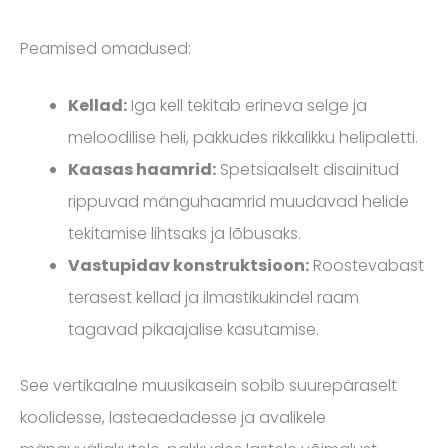
Peamised omadused:
Kellad:
Iga kell tekitab erineva selge ja
meloodilise heli, pakkudes rikkalikku helipaletti.
Kaasas haamrid:
Spetsiaalselt disainitud
rippuvad mänguhaamrid muudavad helide
tekitamise lihtsaks ja lõbusaks.
Vastupidav konstruktsioon:
Roostevabast
terasest kellad ja ilmastikukindel raam
tagavad pikaajalise kasutamise.
See vertikaalne muusikasein sobib suurepäraselt
koolidesse, lasteaedadesse ja avalikele