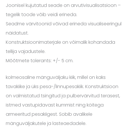
Joonisel kujutatud seade on arvutivisualisatsioon –
tegelik toode võib veidi erineda.
Seadme värvitoonid võivad erineda visualiseeringul
näidatust.
Konstruktsioonimaterjale on võimalik kohandada
tellija vajadustele.
Mõõtmete tolerants: +/- 5 cm.
kolmeosaline mänguväljaku kiik, millel on kaks
tavakiike ja üks pesa-/linnupesakiik. Konstruktsioon
on valmistatud tsingitud ja pulbervärvitud terasest,
istmed vastupidavast kummist ning köitega
armeeritud pesakiigest. Sobib avalikele
mänguväljakutele ja lasteaedadele.