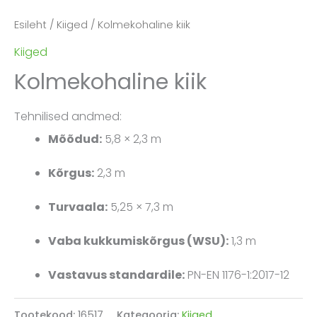
Esileht
/
Kiiged
/ Kolmekohaline kiik
Kiiged
Kolmekohaline kiik
Tehnilised andmed:
Mõõdud:
5,8 × 2,3 m
Kõrgus:
2,3 m
Turvaala:
5,25 × 7,3 m
Vaba kukkumiskõrgus (WSU):
1,3 m
Vastavus standardile:
PN-EN 1176-1:2017-12
Tootekood:
16517
Kategooria:
Kiiged