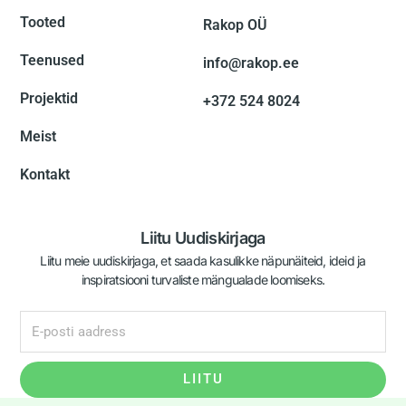
Tooted
Rakop OÜ
Teenused
info@rakop.ee
Projektid
+372 524 8024
Meist
Kontakt
Liitu Uudiskirjaga
Liitu meie uudiskirjaga, et saada kasulikke näpunäiteid, ideid ja
inspiratsiooni turvaliste mängualade loomiseks.
LIITU