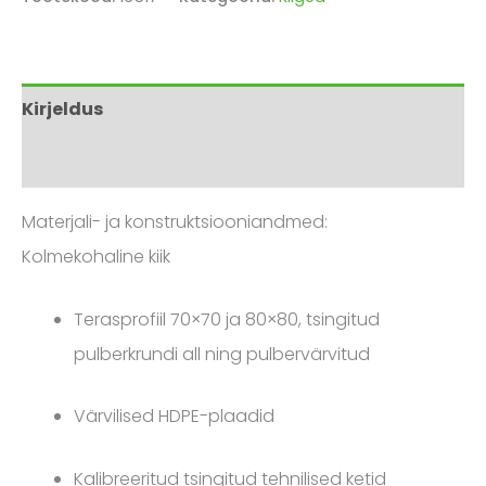
Kirjeldus
Arvustused (0)
Materjali- ja konstruktsiooniandmed:
Kolmekohaline kiik
Terasprofiil 70×70 ja 80×80, tsingitud
pulberkrundi all ning pulbervärvitud
Värvilised HDPE-plaadid
Kalibreeritud tsingitud tehnilised ketid