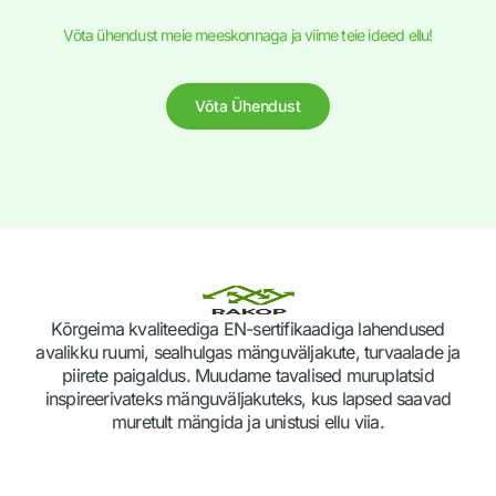
Võta ühendust meie meeskonnaga ja viime teie ideed ellu!
Võta Ühendust
Kõrgeima kvaliteediga EN-sertifikaadiga lahendused
avalikku ruumi, sealhulgas mänguväljakute, turvaalade ja
piirete paigaldus. Muudame tavalised muruplatsid
inspireerivateks mänguväljakuteks, kus lapsed saavad
muretult mängida ja unistusi ellu viia.