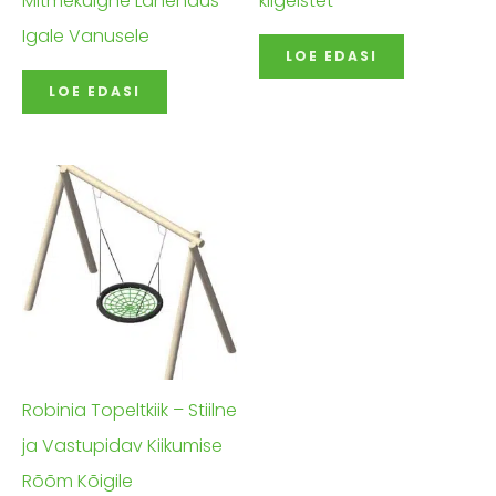
Mitmekülgne Lahendus
kiigeistet
Igale Vanusele
LOE EDASI
LOE EDASI
Robinia Topeltkiik – Stiilne
ja Vastupidav Kiikumise
Rõõm Kõigile