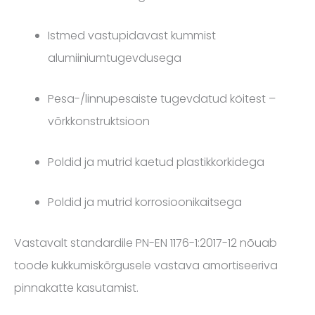
Istmed vastupidavast kummist
alumiiniumtugevdusega
Pesa-/linnupesaiste tugevdatud köitest –
võrkkonstruktsioon
Poldid ja mutrid kaetud plastikkorkidega
Poldid ja mutrid korrosioonikaitsega
Vastavalt standardile PN-EN 1176-1:2017-12 nõuab
toode kukkumiskõrgusele vastava amortiseeriva
pinnakatte kasutamist.