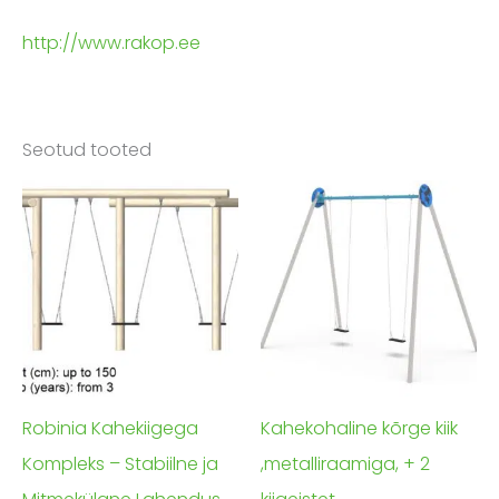
http://www.rakop.ee
Seotud tooted
Robinia Kahekiigega
Kahekohaline kõrge kiik
Kompleks – Stabiilne ja
,metalliraamiga, + 2