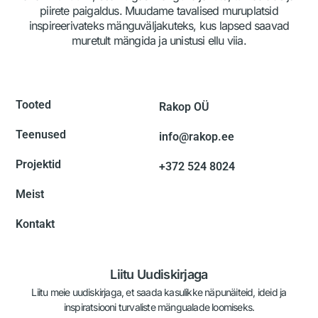
piirete paigaldus. Muudame tavalised muruplatsid
inspireerivateks mänguväljakuteks, kus lapsed saavad
muretult mängida ja unistusi ellu viia.
Tooted
Rakop OÜ
Teenused
info@rakop.ee
Projektid
+372 524 8024
Meist
Kontakt
Liitu Uudiskirjaga
Liitu meie uudiskirjaga, et saada kasulikke näpunäiteid, ideid ja
inspiratsiooni turvaliste mängualade loomiseks.