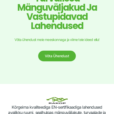
Mänguväljakud Ja
Vastupidavad
Lahendused
Võta ühendust meie meeskonnaga ja viime teie ideed ellu!
Võta Ühendust
Kõrgeima kvaliteediga EN-sertifikaadiga lahendused
avalikku ruumi, sealhulgas mänguväljakute, turvaalade ja