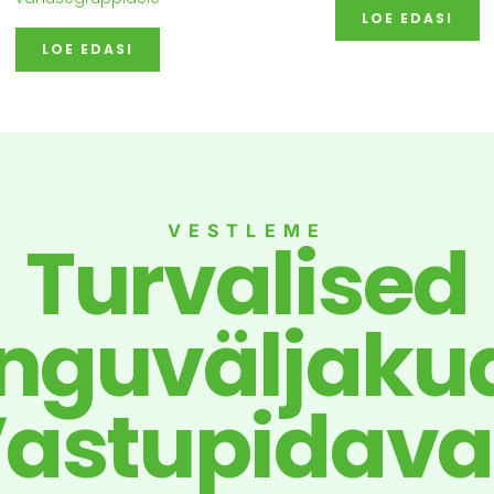
LOE EDASI
LOE EDASI
VESTLEME
Turvalised
guväljaku
astupidav