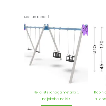
Seotud tooted
Nelja istekohaga metallkiik,
Robini
neljakohaline kiik
ja Loo