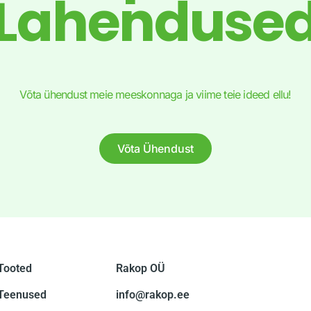
Lahenduse
Võta ühendust meie meeskonnaga ja viime teie ideed ellu!
Võta Ühendust
Tooted
Rakop OÜ
Teenused
info@rakop.ee