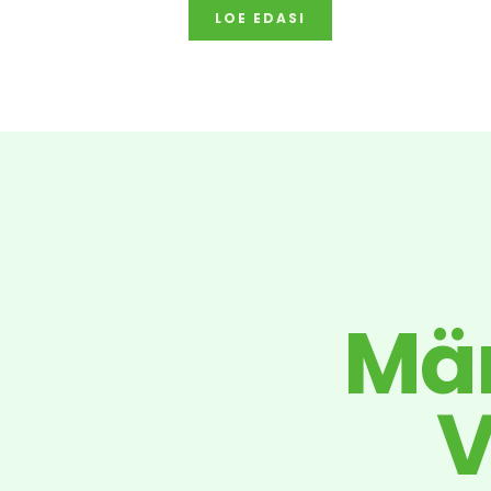
LOE EDASI
Män
V