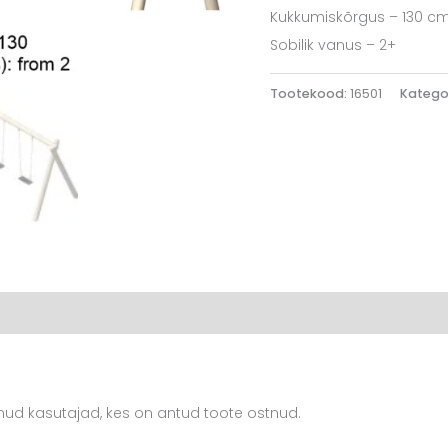
Kukkumiskõrgus – 130 c
Sobilik vanus – 2+
Tootekood:
16501
Katego
inud kasutajad, kes on antud toote ostnud.