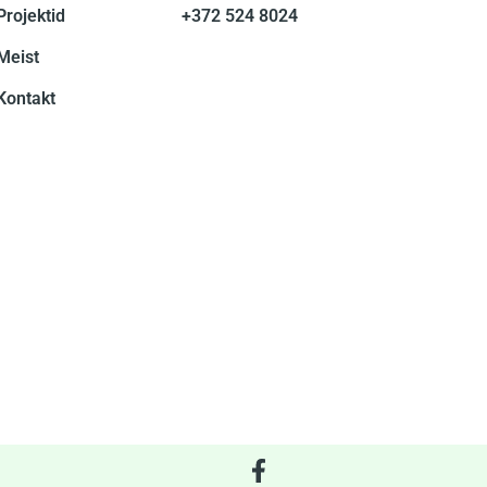
Projektid
+372 524 8024
Meist
Kontakt
F