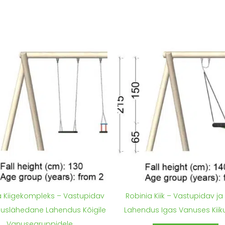
a Kiigekompleks – Vastupidav
Robinia Kiik – Vastupidav ja 
duslähedane Lahendus Kõigile
Lahendus Igas Vanuses Kiiku
Vanusegruppidele