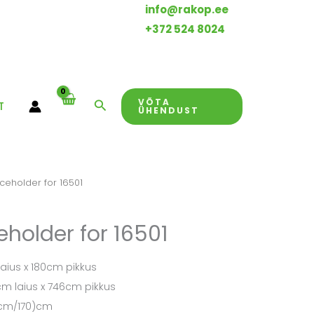
info@rakop.ee
+372 524 8024
VÕTA
Search
T
ÜHENDUST
ceholder for 16501
eholder for 16501
ius x 180cm pikkus
m laius x 746cm pikkus
5cm/170)cm