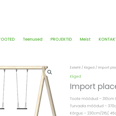
TOOTED
Teenused
PROJEKTID
Meist
KONTAK
Esileht
/
Kiiged
/ Import pla
Kiiged
Import plac
Toote mõõdud – 310cm la
Turvaala mõõdud – 370c
Kõrgus – 230cm/215,( 4