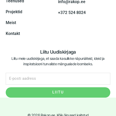
Teenused
info@rakop.ee
Projektid
+372 524 8024
Meist
Kontakt
Liitu Uudiskirjaga
Liitu meie uudiskirjaga, et saada kasulikke näpunäiteid, ideid ja
inspiratsiooni turvaliste mängualade loomiseks.
LIITU
© 2026 Rakop.ee. Kõik õigused kaitstud