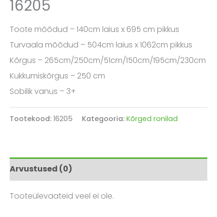
16205
Toote mõõdud – 140cm laius x 695 cm pikkus
Turvaala mõõdud – 504cm laius x 1062cm pikkus
Kõrgus – 265cm/250cm/51cm/150cm/195cm/230cm
Kukkumiskõrgus – 250 cm
Sobilik vanus – 3+
Tootekood:
16205
Kategooria:
Kõrged ronilad
Arvustused (0)
Tooteülevaateid veel ei ole.