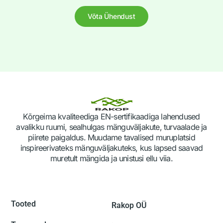
Võta Ühendust
Kõrgeima kvaliteediga EN-sertifikaadiga lahendused
avalikku ruumi, sealhulgas mänguväljakute, turvaalade ja
piirete paigaldus. Muudame tavalised muruplatsid
inspireerivateks mänguväljakuteks, kus lapsed saavad
muretult mängida ja unistusi ellu viia.
Tooted
Rakop OÜ