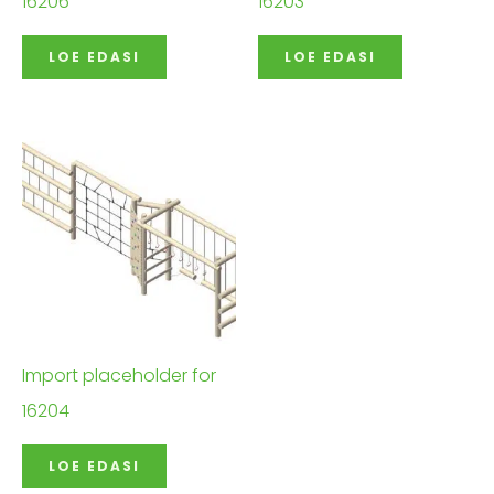
16206
16203
LOE EDASI
LOE EDASI
Import placeholder for
16204
LOE EDASI