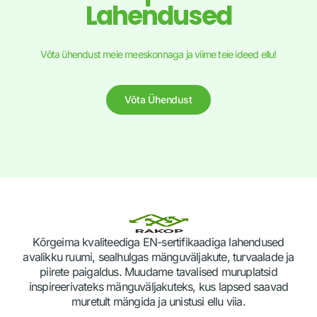
Lahendused
Võta ühendust meie meeskonnaga ja viime teie ideed ellu!
Võta Ühendust
Kõrgeima kvaliteediga EN-sertifikaadiga lahendused
avalikku ruumi, sealhulgas mänguväljakute, turvaalade ja
piirete paigaldus. Muudame tavalised muruplatsid
inspireerivateks mänguväljakuteks, kus lapsed saavad
muretult mängida ja unistusi ellu viia.